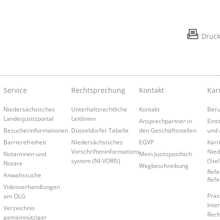
Druc
Service
Rechtsprechung
Kontakt
Kar
Niedersächsisches
Unterhaltsrechtliche
Kontakt
Beruf
Landesjustizportal
Leitlinien
Ansprechpartner in
Eins
Besucherinformationen
Düsseldorfer Tabelle
den Geschäftsstellen
und 
Barrierefreiheit
Niedersächsisches
EGVP
Karr
Vorschrifteninformations-
Nied
Notarinnen und
Mein Justizpostfach
system (NI-VORIS)
(Ste
Notare
Wegbeschreibung
Refe
Anwaltssuche
Refe
Videoverhandlungen
Prax
am OLG
Inte
Verzeichnis
Rech
gemeinnütziger