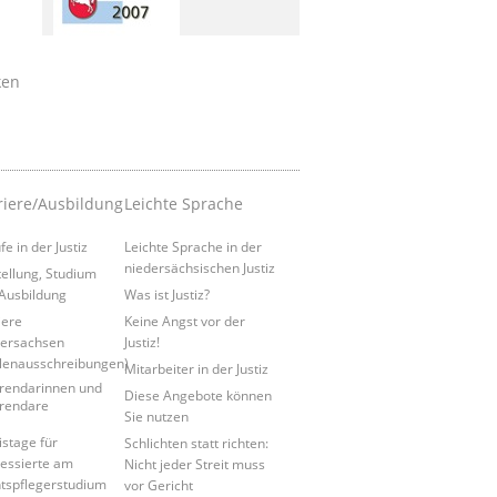
ken
riere/Ausbildung
Leichte Sprache
e in der Justiz
Leichte Sprache in der
niedersächsischen Justiz
tellung, Studium
Ausbildung
Was ist Justiz?
iere
Keine Angst vor der
ersachsen
Justiz!
llenausschreibungen)
Mitarbeiter in der Justiz
rendarinnen und
Diese Angebote können
rendare
Sie nutzen
istage für
Schlichten statt richten:
ressierte am
Nicht jeder Streit muss
tspflegerstudium
vor Gericht